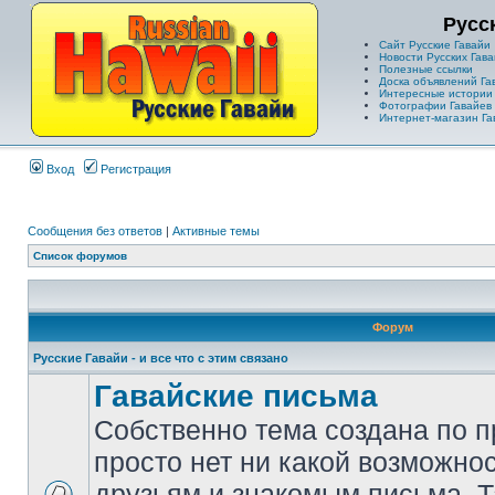
Русс
Сайт Русские Гавайи
Новости Русских Гава
Полезные ссылки
Доска объявлений Га
Интересные истории
Фотографии Гавайев
Интернет-магазин Га
Вход
Регистрация
Сообщения без ответов
|
Активные темы
Список форумов
Форум
Русские Гавайи - и все что с этим связано
Гавайские письма
Собственно тема создана по п
просто нет ни какой возможно
друзьям и знакомым письма. Т