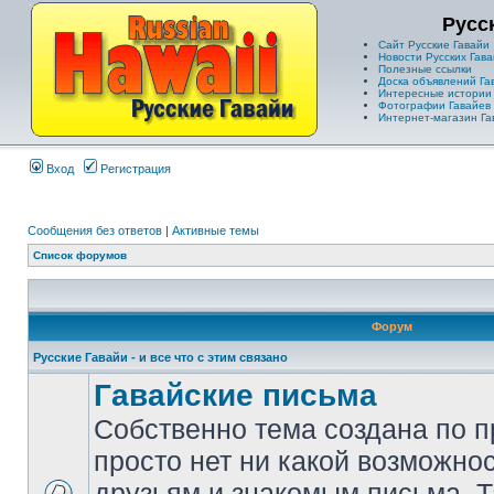
Русс
Сайт Русские Гавайи
Новости Русских Гава
Полезные ссылки
Доска объявлений Га
Интересные истории
Фотографии Гавайев
Интернет-магазин Га
Вход
Регистрация
Сообщения без ответов
|
Активные темы
Список форумов
Форум
Русские Гавайи - и все что с этим связано
Гавайские письма
Собственно тема создана по п
просто нет ни какой возможно
друзьям и знакомым письма. Т