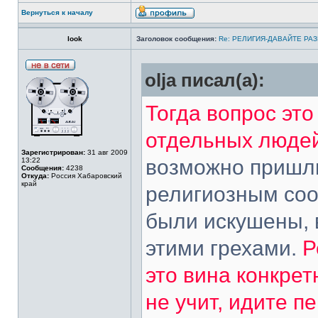
Вернуться к началу
look
Заголовок сообщения:
Re: РЕЛИГИЯ-ДАВАЙТЕ РА
olja писал(а):
Тогда вопрос это
отдельных людей
Зарегистрирован:
31 авг 2009
возможно пришли
13:22
Сообщения:
4238
Откуда:
Россия Хабаровский
край
религиозным соо
были искушены, 
этими грехами.
Р
это вина конкре
не учит, идите п