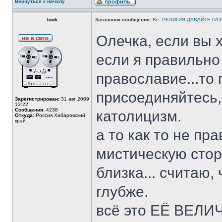
Вернуться к началу
look
Заголовок сообщения:
Re: РЕЛИГИЯ-ДАВАЙТЕ РА
Олечка, если вы х
если я правильно
православие...то
присоединяйтесь, 
Зарегистрирован:
31 авг 2009
13:22
Сообщения:
4238
католицизм.
Откуда:
Россия Хабаровский
край
а то как то не пр
мистическую стор
близка... считаю,
глубже.
всё это ЕЁ ВЕЛ