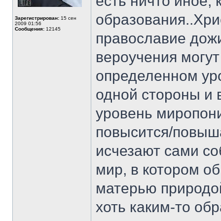
есть ничто иное,
образования..Хри
Зарегистрирован:
15 сен
2009 01:56
Сообщения:
12145
православие дожи
вероучения могут
определенном уро
одной стороны и в
уровень миропони
повысится/повыша
исчезают сами с
мир, в котором о
матерью природо
хоть каким-то обр