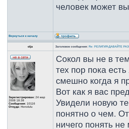
человек может вы
Вернуться к началу
olja
Заголовок сообщения:
Re: РЕЛИГИЯ-ДАВАЙТЕ РА
Сокол вы не в тем
тех пор пока ест
смешно когда я пр
Вот как я вас пре
Зарегистрирован:
24 мар
Увидели новую те
2008 18:38
Сообщения:
10116
Откуда:
Honolulu
понятно о чем. О
ничего понять не