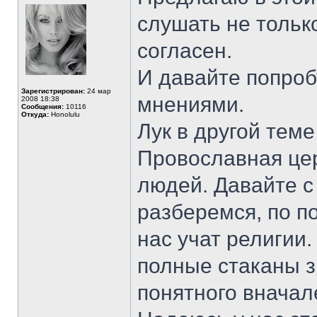
слушать не только
согласен.
И давайте попроб
Зарегистрирован:
24 мар
мнениями.
2008 18:38
Сообщения:
10116
Откуда:
Honolulu
Лук в другой теме
Провославная це
людей. Давайте с
разберемся, по п
нас учат религии.
полные стаканы з
понятного вначале