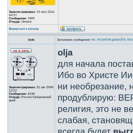
Зарегистрирован:
15 июл 2011
04:27
Сообщения:
7685
Откуда:
Ukraine
Вернуться к началу
look
Заголовок сообщения:
Re: РЕЛИГИЯ-ДАВАЙТЕ РА
olja
для начала постав
Ибо во Христе Ии
ни необрезание, 
Зарегистрирован:
31 авг 2009
13:22
Сообщения:
4238
продублирую: 
Откуда:
Россия Хабаровский
край
религия, это не в
слабая, становящ
всегда будет
выг