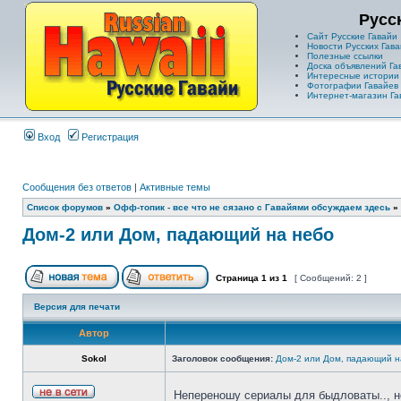
Русс
Сайт Русские Гавайи
Новости Русских Гава
Полезные ссылки
Доска объявлений Га
Интересные истории
Фотографии Гавайев
Интернет-магазин Га
Вход
Регистрация
Сообщения без ответов
|
Активные темы
Список форумов
»
Офф-топик - все что не сязано с Гавайями обсуждаем здесь
»
Дом-2 или Дом, падающий на небо
Страница
1
из
1
[ Сообщений: 2 ]
Версия для печати
Автор
Sokol
Заголовок сообщения:
Дом-2 или Дом, падающий н
Непереношу сериалы для быдловаты.., н