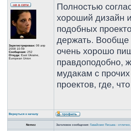
Полностью соглас
хороший дизайн и
подобных проекто
держать. Вообще 
Зарегистрирован:
06 апр
очень хорошо пиш
2008 10:59
Сообщения:
252
Откуда:
East Ukraine,
European Union
правдоподобно, ж
мудакам с прочи
проектов, где, что
Вернуться к началу
Nemez
Заголовок сообщения:
Гавайские Письма - отлично,