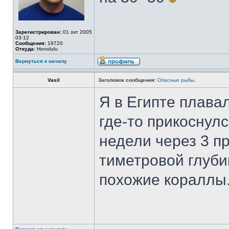
Зарегистрирован:
01 окт 2005
03:12
Сообщения:
19720
Откуда:
Honolulu
Вернуться к началу
Vasil
Заголовок сообщения:
Опасные рыбы.
Я в Египте плава
где-то прикоснул
недели через 3 п
тиметровой глуби
похожие кораллы