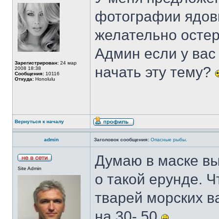
фотографии ядови
желательно остер
Админ если у вас
Зарегистрирован:
24 мар
начать эту тему?
2008 18:38
Сообщения:
10116
Откуда:
Honolulu
Вернуться к началу
admin
Заголовок сообщения:
Опасные рыбы.
Думаю в маске вы
Site Admin
о такой ерунде. Ч
тварей морских в
на 30- 50