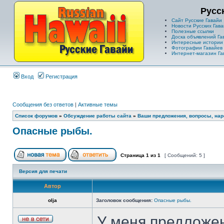
Русс
Сайт Русские Гавайи
Новости Русских Гава
Полезные ссылки
Доска объявлений Га
Интересные истории
Фотографии Гавайев
Интернет-магазин Га
Вход
Регистрация
Сообщения без ответов
|
Активные темы
Список форумов
»
Обсуждение работы сайта
»
Ваши предложения, вопросы, нар
Опасные рыбы.
Страница
1
из
1
[ Сообщений: 5 ]
Версия для печати
Автор
olja
Заголовок сообщения:
Опасные рыбы.
У меня предложен