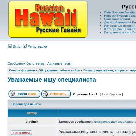
Русс
Сайт Русские Гавайи
Новости Русских Гава
Полезные ссылки
Доска объявлений Га
Интересные истории
Фотографии Гавайев
Интернет-магазин Га
Вход
Регистрация
Сообщения без ответов
|
Активные темы
Список форумов
»
Обсуждение работы сайта
»
Ваши предложения, вопросы, нар
Уважаемые ищу специалиста
Страница
1
из
1
[ 1 сообщение ]
Версия для печати
Автор
vladimir
Заголовок сообщения:
Уважаемые ищу специалист
Уважаемые,ищу специалиста по традицио