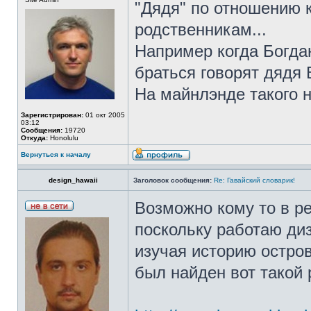
"Дядя" по отношению к
родственникам...
Например когда Богдан
браться говорят дядя 
На майнлэнде такого н
Зарегистрирован:
01 окт 2005
03:12
Сообщения:
19720
Откуда:
Honolulu
Вернуться к началу
design_hawaii
Заголовок сообщения:
Re: Гавайский словарик!
Возможно кому то в р
поскольку работаю диз
изучая историю остров
был найден вот такой 