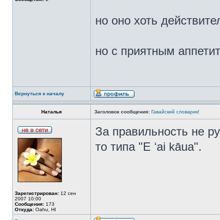
но оно хоть действите
но с приятным аппетит
Вернуться к началу
Наталья
Заголовок сообщения:
Гавайский словарик!
За правильность не ру
то типа "E ʻai kāua".
Зарегистрирован:
12 сен
2007 10:00
Сообщения:
173
Откуда:
Oahu, HI