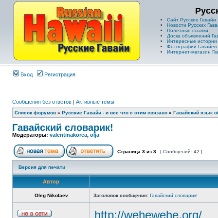
Русс
Сайт Русские Гавайи
Новости Русских Гава
Полезные ссылки
Доска объявлений Га
Интересные истории
Фотографии Гавайев
Интернет-магазин Га
Вход
Регистрация
Сообщения без ответов
|
Активные темы
Список форумов
»
Русские Гавайи - и все что с этим связано
»
Гавайский язык о
Гавайский словарик!
Модераторы:
valentinakorea
,
olja
Страница
3
из
3
[ Сообщений: 42 ]
Версия для печати
Автор
Oleg Nikolaev
Заголовок сообщения:
Гавайский словарик!
http://wehewehe.org/