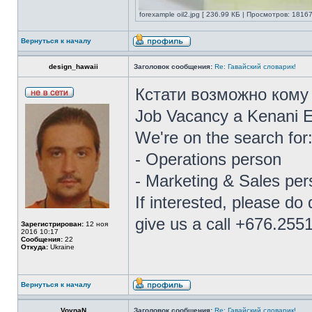
forexample oil2.jpg [ 236.99 КБ | Просмотров: 18167
Вернуться к началу
design_hawaii
Заголовок сообщения:
Re: Гавайский словарик!
Кстати возможно кому 
Job Vacancy a Kenani E
We're on the search for
- Operations person
- Marketing & Sales per
If interested, please d
give us a call +676.255
Зарегистрирован:
12 ноя
2016 10:17
Сообщения:
22
Откуда:
Ukraine
Вернуться к началу
VoynaN
Заголовок сообщения:
Re: Гавайский словарик!