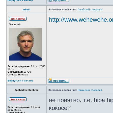
Вернуться к началу
admin
Заголовок сообщения:
Гавайский словарик!
http://www.wehewehe.or
Site Admin
Зарегистрирован:
01 окт 2005
03:12
Сообщения:
19720
Откуда:
Honolulu
Вернуться к началу
Zaphod Beeblebrox
Заголовок сообщения:
Гавайский словарик!
не понятно. т.е. hipa h
кокосе?
Зарегистрирован:
01 июн
2012 00:12
Сообщения:
2