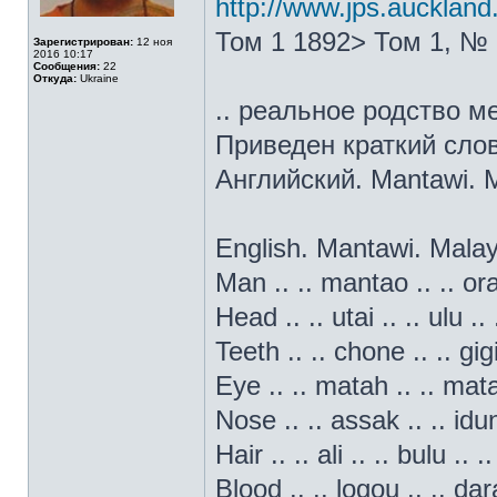
http://www.jps.auckland
Том 1 1892> Том 1, № 
Зарегистрирован:
12 ноя
2016 10:17
Сообщения:
22
Откуда:
Ukraine
.. реальное родство м
Приведен краткий слова
Английский. Mantawi. 
English. Mantawi. Malay
Man .. .. mantao .. .. ora
Head .. .. utai .. .. ulu .. 
Teeth .. .. chone .. .. gigi
Eye .. .. matah .. .. mata
Nose .. .. assak .. .. idun
Hair .. .. ali .. .. bulu .. 
Blood .. .. logou .. .. dara