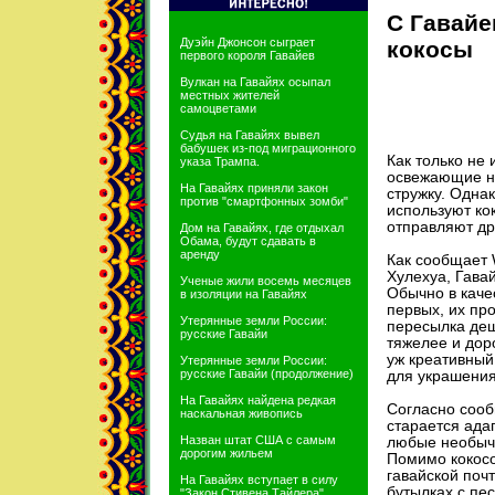
С Гавайе
Дуэйн Джонсон сыграет
кокосы
первого короля Гавайев
Вулкан на Гавайях осыпал
местных жителей
самоцветами
Судья на Гавайях вывел
бабушек из-под миграционного
Как только не 
указа Трампа.
освежающие на
На Гавайях приняли закон
стружку. Однак
против "смартфонных зомби"
используют кок
отправляют др
Дом на Гавайях, где отдыхал
Обама, будут сдавать в
аренду
Как сообщает 
Хулехуа, Гавай
Ученые жили восемь месяцев
Обычно в качес
в изоляции на Гавайях
первых, их про
Утерянные земли России:
пересылка деш
русские Гавайи
тяжелее и доро
уж креативный
Утерянные земли России:
русские Гавайи (продолжение)
для украшения
На Гавайях найдена редкая
Согласно сооб
наскальная живопись
старается ада
Назван штат США с самым
любые необычн
дорогим жильем
Помимо кокос
гавайской почт
На Гавайях вступает в силу
бутылках с пес
"Закон Стивена Тайлера"