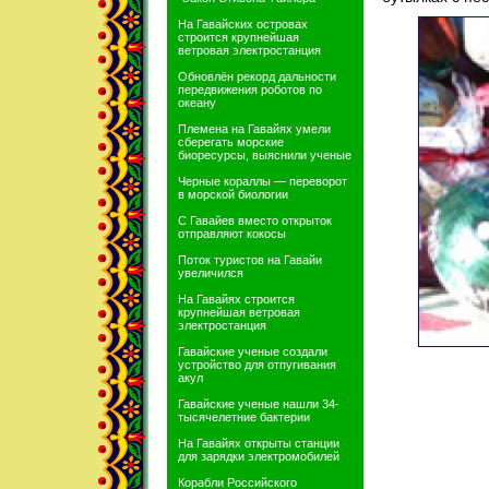
На Гавайских островах
строится крупнейшая
ветровая электростанция
Обновлён рекорд дальности
передвижения роботов по
океану
Племена на Гавайях умели
сберегать морские
биоресурсы, выяснили ученые
Черные кораллы — переворот
в морской биологии
С Гавайев вместо открыток
отправляют кокосы
Поток туристов на Гавайи
увеличился
На Гавайях строится
крупнейшая ветровая
электростанция
Гавайские ученые создали
устройство для отпугивания
акул
Гавайские ученые нашли 34-
тысячелетние бактерии
На Гавайях открыты станции
для зарядки электромобилей
Корабли Российского