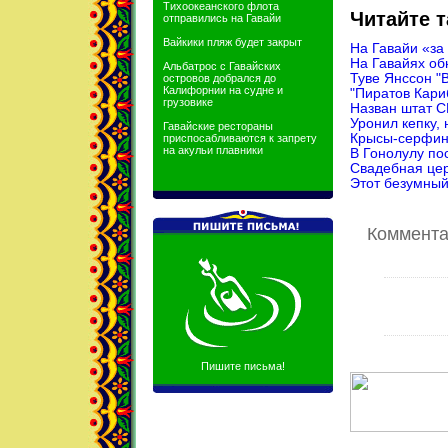
Тихоокеанского флота
Читайте т
отправились на Гавайи
Вайкики пляж будет закрыт
На Гавайи «за
На Гавайях об
Альбатрос с Гавайских
Туве Янссон "В
островов добрался до
Калифорнии на судне и
"Пиратов Кари
грузовике
Назван штат 
Уронил кепку, 
Гавайские рестораны
Крысы-серфинг
приспосабливаются к запрету
на акульи плавники
В Гонолулу по
Свадебная цер
Этот безумный
Комментар
Пишите письма!