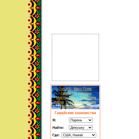
Топ 100
Мисс Пляж
Гавайские девушки
Мистер Пляж
Гавайские
парни
Гавайские встречи
Гавайские дневники
Гавайские знакомства
Я:
Найти:
Где: