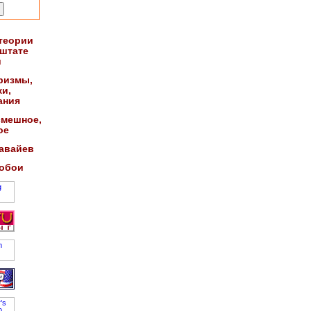
 теории
 штате
и
ризмы,
ки,
ания
смешное,
ое
авайев
 обои