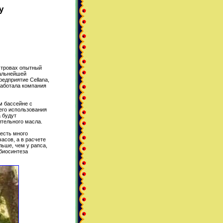
у
островах опытный
дальнейшей
едприятие Cellana,
работала компания
м бассейне с
его использования
 будут
тельного масла.
 есть много
асов, а в расчете
льше, чем у рапса,
 биосинтеза