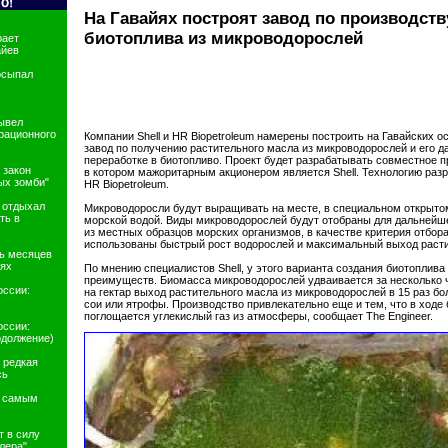
На Гавайях построят завод по производств
биотоплива из микроводорослей
рает
айев
осыпал
ывел
рационного
Компании Shell и HR Biopetroleum намерены построить на Гавайских 
завод по получению растительного масла из микроводорослей и его 
переработке в биотопливо. Проект будет разрабатывать совместное пр
 закон
в котором мажоритарным акционером является Shell. Технологию раз
ых зомби"
HR Biopetroleum.
е отдыхал
Микроводоросли будут выращивать на месте, в специальном открыто
ть в
морской водой. Виды микроводорослей будут отобраны для дальнейш
из местных образцов морских организмов, в качестве критерия отбора
использованы быстрый рост водорослей и максимальный выход расти
ь месяцев
йях
По мнению специалистов Shell, у этого варианта создания биотоплива
преимуществ. Биомасса микроводорослей удваивается за несколько ч
оссии:
на гектар выход растительного масла из микроводорослей в 15 раз бо
сои или ятрофы. Производство привлекательно еще и тем, что в ходе
поглощается углекислый газ из атмосферы, сообщает The Engineer.
оссии:
одолжение)
 редкая
сь
с самым
т в силу
лера"