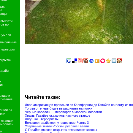
вах
ая
анция
альности
ов по
х умели
или ученые
переворот
ткрыток
Гавайи
я
ая
оздали
Читайте также:
угивания
Двое американцев проплыли от Калифорнии до Гавайев на плоту из п
Топливо теперь будут вырашивать на полях
ашли 34-
Черные кораллы — переворот в морской биологии
ерии
Храмы Гавайев оказались намного старше
Лягушки - террористы
 станции
Большое гавайское путешествие. Часть 3
омобилей
Утерянные земли России: русские Гавайи
С Гавайев вместо открыток отправляют кокосы
о