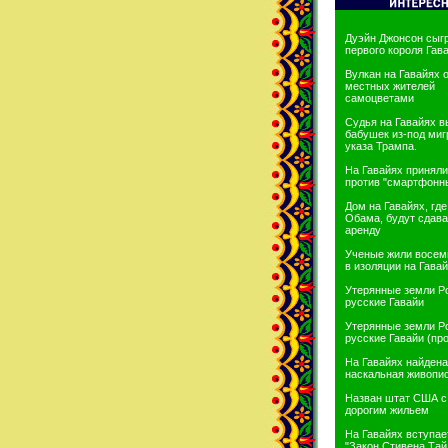
Дуэйн Джонсон сыг
первого короля Гав
Вулкан на Гавайях 
местных жителей
самоцветами
Судья на Гавайях в
бабушек из-под миг
указа Трампа.
На Гавайях приняли
против "смартфонн
Дом на Гавайях, гд
Обама, будут сдава
аренду
Ученые жили восем
в изоляции на Гава
Утерянные земли Р
русские Гавайи
Утерянные земли Р
русские Гавайи (пр
На Гавайях найдена
наскальная живопи
Назван штат США 
дорогим жильем
На Гавайях вступае
"Закон Стивена Тай