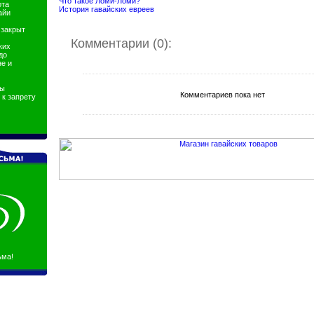
Что такое Ломи-Ломи?
ота
История гавайских евреев
айи
 закрыт
Комментарии (0):
ких
до
е и
ны
Комментариев пока нет
к запрету
ьма!