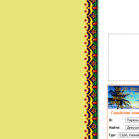
Топ 100
Мисс
Гавайские де
Мистер Пляж
Г
парни
Гавайские
Гавайские дн
Гавайские зна
Я:
Найти:
Где: