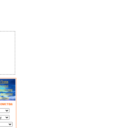
 Пляж
вушки
авайские
 встречи
евники
комства