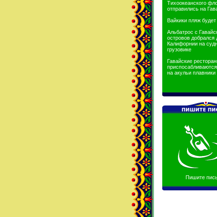
Тихоокеанского фл
отправились на Гав
Вайкики пляж будет
Альбатрос с Гавайс
островов добрался 
Калифорнии на судн
грузовике
Гавайские рестора
приспосабливаются 
на акульи плавники
Пишите пис