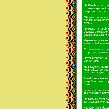
На Гавайских остро
строится крупнейш
ветровая электрост
Обновлён рекорд д
передвижения робот
океану
Племена на Гавайя
сберегать морские
биоресурсы, выясн
Черные кораллы — 
в морской биологии
С Гавайев вместо о
отправляют кокосы
Поток туристов на 
увеличился
На Гавайях строитс
крупнейшая ветров
электростанция
Гавайские ученые с
устройство для отп
акул
Гавайские ученые н
тысячелетние бакт
На Гавайях открыты
для зарядки электр
Корабли Российског